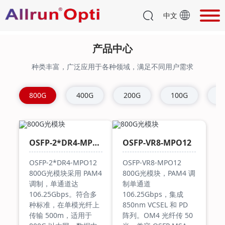
世界再广，有 “光” 则通
中文
奥远光通光模块，用硬核技术，织就覆盖全球角落的通信网络
产品中心
了解更多
种类丰富，广泛应用于各种领域，满足不同用户需求
800G
400G
200G
100G
4
OSFP-2*DR4-MPO12
OSFP-VR8-MPO12
OSFP-2*DR4-MPO12
OSFP-VR8-MPO12
800G光模块采用 PAM4
800G光模块，PAM4 调
调制，单通道达
制单通道
106.25Gbps。符合多
106.25Gbps，集成
种标准，在单模光纤上
850nm VCSEL 和 PD
传输 500m，适用于
阵列。OM4 光纤传 50