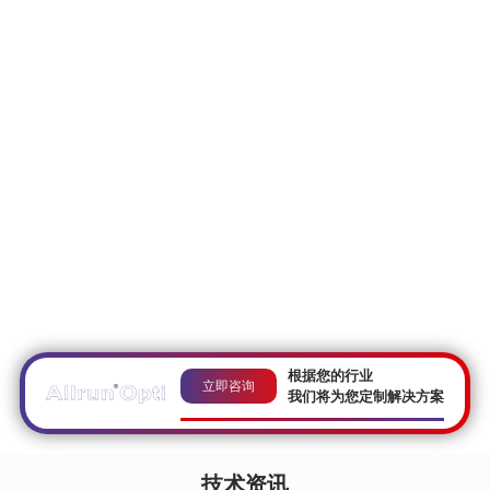
杭州奥远峄创科技有限公司是集研发、生产、销售、
服务为一体的智能光网络解决方案优质提供商。锚定
光通信领域，面向光通信设备商、电信运营商、数据
中心、云服务提供商、算力企业等，提供高性能、低
成本的800G/400G等全系列光模块及交换机定制化解
决方案，以丰富稳定的产品供应体系，全方位、全周
期的技术支持与售后服务，助力国内外电力、教育、
交通、广电、金融、网络安全、云计算等行业客户构
建高效、可靠的智能算力网络。
开启峄创
根据您的行业
立即咨询
我们将为您定制解决方案
技术资讯