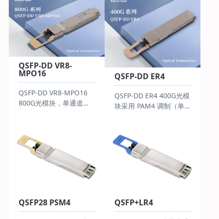
QSFP-DD VR8-
MPO16
QSFP-DD ER4
QSFP-DD VR8-MPO16
QSFP-DD ER4 400G光模
800G光模块，单通道
块采用 PAM4 调制（单
106.25
通道 100Gbps），配 4
Gbps（PAM4），配
路 LAN-WDM 及 LC 双工
MPO-16 APC 接口。热
接口，功耗≤12W、3.3V
插拔，功耗 < 16W，
供电、0~70℃工作，符
3.3V 供电，0~70℃工
合 QSFP-DD MSA 等标
作。符合 QSFP-DD HW
准，适用于 400GBASE-
Rev 6.2 等标准，适用于
ER4 以太网等，单模光纤
800G 以太网及数据中
传 40Km。
心，OM4 光纤传 50m、
QSFP28 PSM4
QSFP+LR4
OM3 传 30m。