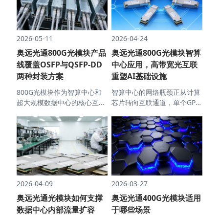
这一成本痛点进行设计。
颈。
2026-04-24
2026-05-11
奥远光通800G光模块智算
奥远光通800G光模块产品
中心应用，高带宽光互联
线覆盖OSFP与QSFP-DD
重塑AI基础设施
两种封装方案
智算中心的网络瓶颈正从计算
800G光模块作为智算中心和
芯片转向互联通道，单个GPU
超大规模数据中心的核心互联
的算力过去五年提升了数倍，
器件，需要同时兼顾高带宽密
但卡间互联带宽的增长速度明
度、低功耗和良好的散热性
显滞后。奥远光通推出的
能，OSFP和QSFP-DD分别在
800G光模块，正是针对这一
不同应用场景中展现出各自的
缺口设计的物理层解决方案。
优势。
2026-04-09
2026-03-27
奥远光通光模块如何支撑
奥远光通400G光模块适用
数据中心内部流量扩容
于哪些场景