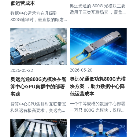
低运营成本
奥远光通的 800G 光模块主要
适用于三类互联场景 ，覆盖
数据中心运营方在升级到
智算中心内部从机柜到核心层
800G速率时，最直接的顾虑
的实际布线需求 。
来自功耗～
2026-05-20
2026-05-22
奥远光通低功耗800G光模
奥远光通800G光模块在智
块方案 ，助力数据中心降
算中心GPU集群中的部署
低运营成本
实践
一个中等规模的数据中心部署
智算中心GPU集群对互联带宽
一万只 800G 光模块，仅模块
和延迟有极高要求，奥远光通
本身的年耗电量就超过 120
800G光模块在某互联网公司
万千瓦时，对应电费接近百万
千卡级H800集群中完成了实
元级别 。奥远光通的低功耗
际部署，解决了GPU到GPU以
800G 光模块方案，正是针对
及GPU到存储之间的带宽瓶