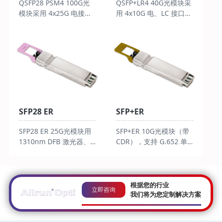
QSFP28 PSM4 100G光
QSFP+LR4 40G光模块采
模块采用 4x25G 电接口
用 4x10G 电、LC 接口，
及 MPO-12 接口，功耗
商用功耗＜3.5W，
＜4.5W，0~70℃工作，
0~70℃工作，支持
支持 DDM，适用于
DDM，G.652 单模光纤
100G 以太网等，G.652
传 10Km。
单模光纤传 10Km。
SFP28 ER
SFP+ER
SFP28 ER 25G光模块用
SFP+ER 10G光模块（带
1310nm DFB 激光器、
CDR），支持 G.652 单
APD 接收器及 LC 接口，
模光纤 40km 传输，采用
功耗≤1.5W，0~70℃工
制冷 EML 等，具备热插
作，支持 DDM，G.652
拔、DDM 功能，商用 /
单模光纤传 40Km。
工业温功耗
根据您的行业
立即咨询
≤1.7W/2.0W，符合 SFF-
我们将为您定制解决方案
8472 及 RoHS6。