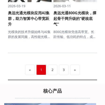
2026-03-19
2026-03-11
奥远光通光模块应用AI集
奥远光通800G光模块，撑
群，助力智算中心带宽跃
起骨干网升级的“硬核底
升
气”
光模块的技术升级始终与AI集
800G光模块凭借高带宽、长
群的发展同频，高性能光模块
距传输、低功耗的特点，成为
的规模化应用，正逐步打破智
当前骨干网升级的最优选择。
算中心的带宽瓶颈，助力带宽
奥远光通800G光模块专门针
实现跨越式跃升，为AI大模型
对骨干网场景优化设计，技术
快速迭代和高性能计算高效落
成熟、性能稳定，已经逐步成
地筑牢基础。
为骨干网升级中的核心适配产
品。
«
1
2
3
»
核心产品