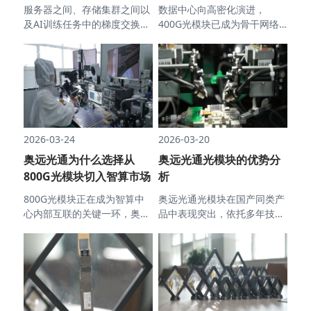
服务器之间、存储集群之间以
数据中心向高密化演进，
及AI训练任务中的梯度交换，
400G光模块已成为骨干网络
全部在数据中心内部完成。奥
升级的核心组件。奥远光通
远光通的光模块从400G到
400G光模块定位于中短距离
800G的演进，正好对应了数
高速互联场景，主要服务于大
据中心从千卡到万卡集群的带
型云计算数据中心、智算中心
宽需求。
以及电信运营商的城域网络。
2026-03-24
2026-03-20
奥远光通为什么选择从
奥远光通光模块的优势分
800G光模块切入智算市场
析
800G光模块正在成为智算中
奥远光通光模块在国产同类产
心内部互联的关键一环，奥远
品中表现突出，依托多年技术
光通选择这一领域作为切入
沉淀和场景化打磨，形成了差
点，不是单纯追逐更高速率，
异化竞争优势，成为不少企业
而是基于对智算网络实际需求
的优选。
的判断。