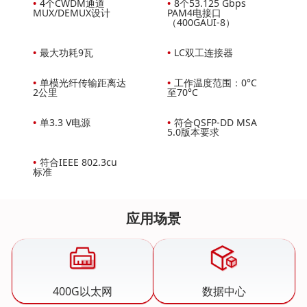
•
4个CWDM通道
•
8个53.125 Gbps
MUX/DEMUX设计
PAM4电接口
（400GAUI-8）
•
最大功耗9瓦
•
LC双工连接器
•
单模光纤传输距离达
•
工作温度范围：0°C
2公里
至70°C
•
单3.3 V电源
•
符合QSFP-DD MSA
5.0版本要求
•
符合IEEE 802.3cu
标准
应用场景
400G以太网
数据中心