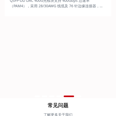
QSFP-DD DAC 400G光模块支持 400Gbps 总速率
（PAM4），采用 28/30AWG 线缆及 76 针边缘连接器，
3.3V 供电、0~70℃工作，符合 IEEE 802.3bj/cd 及 RoHS，
适用于数据中心等，支持直连和分支配置。
常见问题
了解更多关于我们