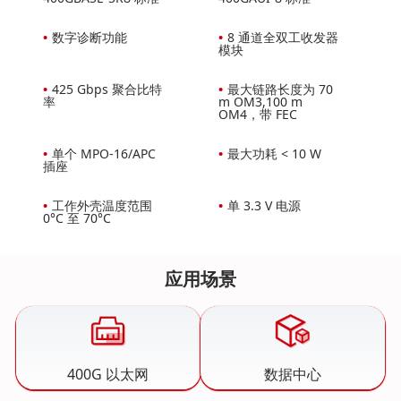
•
数字诊断功能
•
8 通道全双工收发器
模块
•
425 Gbps 聚合比特
•
最大链路长度为 70
率
m OM3,100 m
OM4，带 FEC
•
单个 MPO-16/APC
•
最大功耗 < 10 W
插座
•
工作外壳温度范围
•
单 3.3 V 电源
0°C 至 70°C
应用场景
400G 以太网
数据中心