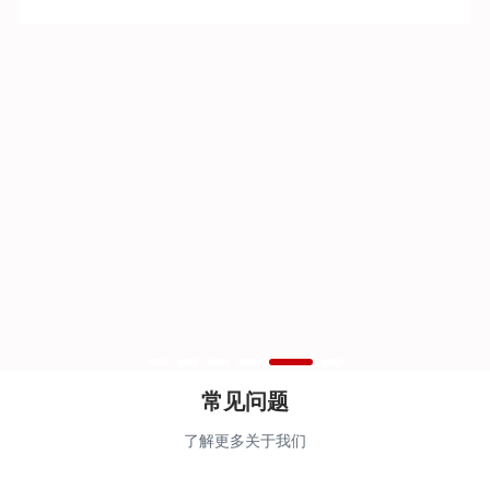
3.3V 供电、0~70℃工作，符合 IEEE 802.3bj/cd 及 RoHS，
适用于数据中心等，支持直连和分支配置。
常见问题
了解更多关于我们