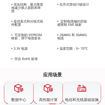
•
优化结构，最大限度
•
拉开式滑动闩锁设计
地减少插入损耗和串
扰
•
提供直式和分线式组
•
定制电缆编织层端
件配置
接限制 EMI 辐射
•
可定制的 EEPROM
•
28AWG 和 30AWG
映射，用于电缆签名
电缆
•
3.3V 电源
•
温度范围：0~ 70°C
•
符合 RoHS 标准
应用场景
数据中心
高性能计算
电信和无线基础设施